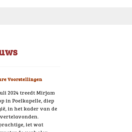
Copyright
Michael Hulst
2026 - All
Rights Reserved
euws
re Voorstellingen
juli 2024 treedt Mirjam
p in Poelkapelle, diep
gië, in het kader van de
vertelavonden.
rachtige, iet wat