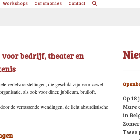
Workshops
Ceremonies
Contact
Ni
voor bedrijf, theater en
tenis
Openba
le vertelvoorstellingen, die geschikt zijn voor zowel
eorganisatie, als ook voor diner, jubileum, bruiloft,
Op 18 
Mare o
oor de verrassende wendingen, de licht absurdistische
in Bel
Zomer
Twee p
ngen