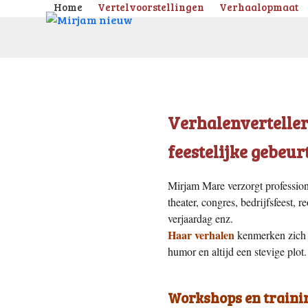
Skip
Home
Vertelvoorstellingen
Verhaalopmaat
to
content
Verhalenverteller 
feestelijke gebeur
Mirjam Mare verzorgt professione
theater, congres, bedrijfsfeest, r
verjaardag enz.
Haar verhalen
kenmerken zich d
humor en altijd een stevige plot.
Workshops en traini