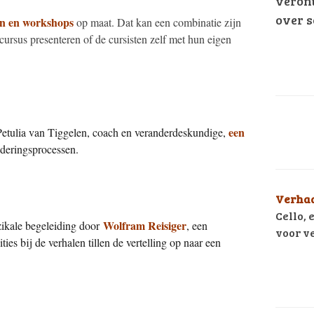
veron
over s
en en workshops
op maat. Dat kan een combinatie zijn
ursus presenteren of de cursisten zelf met hun eigen
een
tulia van Tiggelen, coach en veranderdeskundige,
nderingsprocessen.
Verhaa
Cello, 
Wolfram Reisiger
ikale begeleiding door
, een
voor v
es bij de verhalen tillen de vertelling op naar een