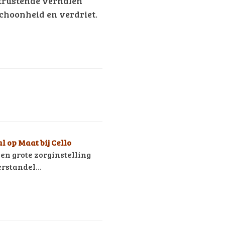
trustende verhalen
choonheid en verdriet.
l op Maat bij Cello
een grote zorginstelling
erstandel…