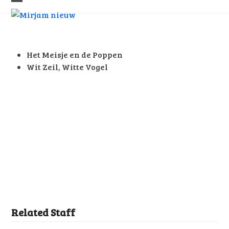
Skip
Open
Close
to
mobile
mobile
content
menu
menu
Het Meisje en de Poppen
Wit Zeil, Witte Vogel
Related Staff