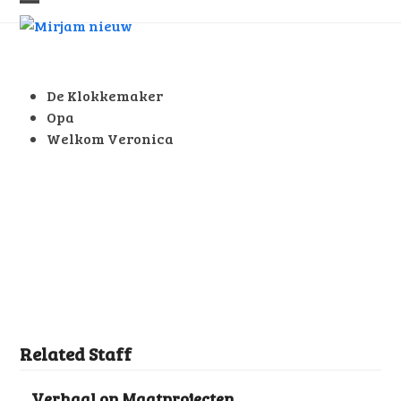
Skip
Open
Close
to
mobile
mobile
content
menu
menu
De Klokkemaker
Opa
Welkom Veronica
Related Staff
Verhaal op Maatprojecten